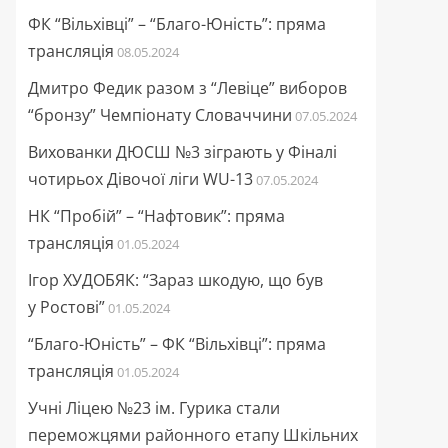
ФК “Вільхівці” – “Благо-Юність”: пряма
трансляція
08.05.2024
Дмитро Федик разом з “Левіце” виборов
“бронзу” Чемпіонату Словаччини
07.05.2024
Вихованки ДЮСШ №3 зіграють у Фіналі
чотирьох Дівочої ліги WU-13
07.05.2024
НК “Пробій” – “Нафтовик”: пряма
трансляція
01.05.2024
Ігор ХУДОБЯК: “Зараз шкодую, що був
у Ростові”
01.05.2024
“Благо-Юність” – ФК “Вільхівці”: пряма
трансляція
01.05.2024
Учні Ліцею №23 ім. Гурика стали
переможцями районного етапу Шкільних