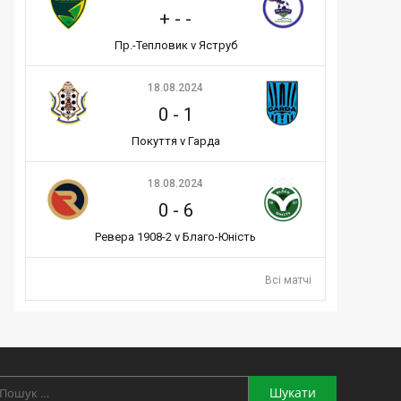
+
-
-
Пр.-Тепловик v Яструб
18.08.2024
0
-
1
Покуття v Гарда
18.08.2024
0
-
6
Ревера 1908-2 v Благо-Юність
Всі матчі