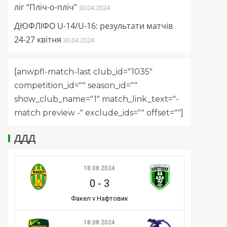
ліг “Пліч-о-пліч”
30.04.2024
ДЮФЛІФО U-14/U-16: результати матчів
24-27 квітня
30.04.2024
[anwpfl-match-last club_id="1035"
competition_id="" season_id=""
show_club_name="1" match_link_text="-
match preview -" exclude_ids="" offset=""]
ДДД
18.08.2024
0
-
3
Факел v Нафтовик
18.08.2024