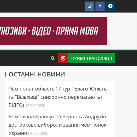
ПРЯМІ ТРАНСЛЯЦІЇ
ОСТАННІ НОВИНИ
Чемпіонат області. 17 тур: “Благо-Юність”
та “Вільхівці” синхронно перемагають (+
ВІДЕО)
13.05.2024
Роксолана Кравчук та Вероніка Андрухів
достроково вибороли звання чемпіонок
України
08.05.2024