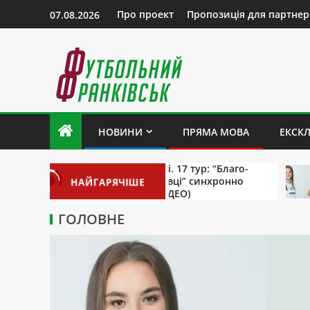
Про проект
Пропозиція для партнер
07.08.2026
НОВИНИ
ПРЯМА МОВА
ЕКСК
Чемпіонат області. 17 тур: “Благо-
Роксол
Юність” та “Вільхівці” синхронно
Андрух
НАЙГАРЯЧІШЕ
перемагають (+ ВІДЕО)
звання
ГОЛОВНЕ