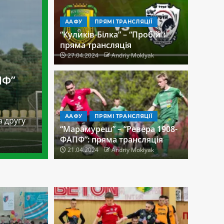
ААФУ
ПРЯМІ ТРАНСЛЯЦІЇ
“Куликів-Білка” – “Пробій”:
пряма трансляція
27.04.2024
Andriy Moklyak
ПФ”
ААФУ
ПРЯМІ ТРАНСЛЯЦІЇ
а другу
“Марамуреш” – “Ревера 1908-
ФАПФ”: пряма трансляція
21.04.2024
Andriy Moklyak