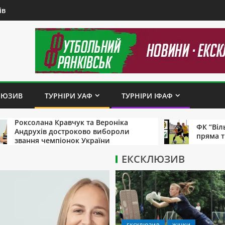
ів
ЛЮЗИВ
ТУРНІРИ УАФ
ТУРНІРИ ІФАФ
ана Кравчук та Вероніка
ФК “Вільхівці” – “Б
ів достроково вибороли
пряма трансляція
 чемпіонок України
ЕКСКЛЮЗИВ
ЕКСКЛЮЗИВ
ЖІНКИ