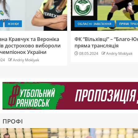
Е
ЖІНКИ
ОБЛАСНІ ЗМАГАННЯ
ПРЯМІ ТРА
ана Кравчук та Вероніка
ФК “Вільхівці” – “Благо-Юн
ів достроково вибороли
пряма трансляція
 чемпіонок України
08.05.2024
Andriy Moklyak
024
Andriy Moklyak
ПРОФІ