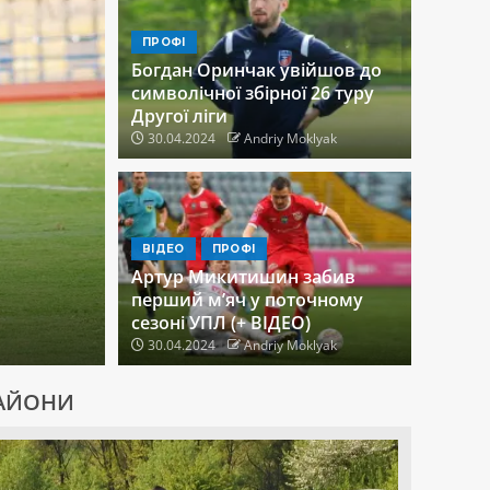
Богдан Оринчак
відзначився голом
після повернення
ПРОФІ
на поле (+ ВІДЕО)
Богдан Оринчак увійшов до
3
символічної збірної 26 туру
Другої ліги
30.04.2024
Andriy Moklyak
ВІДЕО
ПРОФІ
Артур Микитишин забив
перший м’яч у поточному
сезоні УПЛ (+ ВІДЕО)
30.04.2024
Andriy Moklyak
АЙОНИ