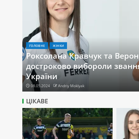
ГОЛОВНЕ
ЖІНКИ
Роксолана Кравчук та Верон
ть
достроково вибороли званн
ліги
України
08.05.2024
Andriy Moklyak
ЦІКАВЕ