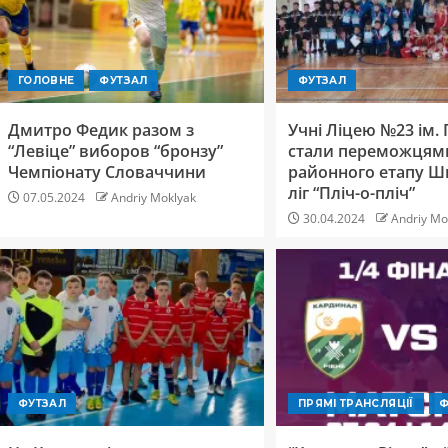
ГОЛОВНЕ
ФУТЗАЛ
ФУТЗАЛ
Дмитро Федик разом з
Учні Ліцею №23 ім.
“Левіце” виборов “бронзу”
стали переможцям
Чемпіонату Словаччини
районного етапу Ш
ліг “Пліч-о-пліч”
07.05.2024
Andriy Moklyak
30.04.2024
Andriy Mo
ФУТЗАЛ
ПРЯМІ ТРАНСЛЯЦІЇ
Ф