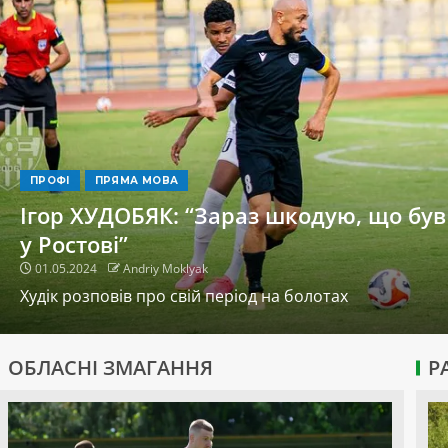
ПРОФІ
ПРЯМА МОВА
Ігор ХУДОБЯК: “Зараз шкодую, що був
у Ростові”
01.05.2024
Andriy Moklyak
Худік розповів про свій період на болотах
ОБЛАСНІ ЗМАГАННЯ
Р