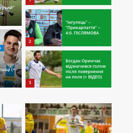
“сухий”
ої
“Інгулець” –
“Прикарпаття” –
4:0. ПІСЛЯМОВА
2
В
ГОЛОВНЕ
зом з “Левіце” виборов
Вихо
Богдан Оринчак
відзначився голом
льщі (+
нату Словаччини
чотир
після повернення
на поле (+ ВІДЕО)
3
07.05.202
“Ураган”
переможно
розпочав серію
плей-офф Екстра-
ліги (+ ВІДЕО)
4