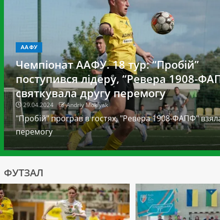
ААФУ
Чемпіонат ААФУ. 18 тур: “Пробій”
поступився лідеру, “Ревера 1908-ФА
святкувала другу перемогу
29.04.2024
Andriy Moklyak
"Пробій" програв в гостях, "Ревера 1908-ФАПФ" взял
перемогу
ФУТЗАЛ