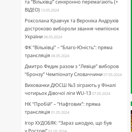
та “Вільхівці” синхронно перемагають (+
ВІДЕО)
13.05.2024
Роксолана Кравчук та Вероніка Андрухів
достроково вибороли звання чемпіонок
України
08.05.2024
ФК “Вільхівці” – “Благо-Юність”: пряма
трансляція
08.05.2024
Дмитро Федик разом з “Левіце” виборов
“бронзу” Чемпіонату Словаччини
07.05.2024
Вихованки ДЮСШ №3 зіграють у Фіналі
чотирьох Дівочої ліги WU-13
07.05.2024
НК “Пробій” – “Нафтовик”: пряма
трансляція
01.05.2024
Ігор ХУДОБЯК: “Зараз шкодую, що був
у Ростові”
01.05.2024