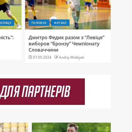
Сейв Владислава
Кучерука – у ТОП-5
кращих в 5 турі
НСЛЯЦІЇ
ГОЛОВНЕ
ФУТЗАЛ
Першої ліги (+
ВІДЕО)
5
ість”:
Дмитро Федик разом з “Левіце”
виборов “бронзу” Чемпіонату
Словаччини
Артур Микитишин
забив перший м’яч
07.05.2024
Andriy Moklyak
у поточному сезоні
УПЛ (+ ВІДЕО)
1
“Інгулець” –
“Прикарпаття” –
4:0. ПІСЛЯМОВА
2