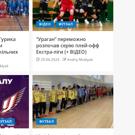
ВІДЕО
ФУТЗАЛ
 Гурика
“Ураган” переможно
и
розпочав серію плей-офф
кільних
Екстра-ліги (+ ВІДЕО)
29.04.2024
Andriy Moklyak
klyak
УТЗАЛ
ФУТЗАЛ