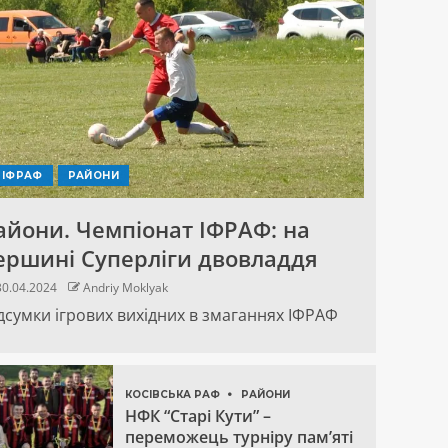
ІФРАФ
РАЙОНИ
айони. Чемпіонат ІФРАФ: на
ершині Суперліги двовладдя
0.04.2024
Andriy Moklyak
дсумки ігрових вихідних в змаганнях ІФРАФ
КОСІВСЬКА РАФ
РАЙОНИ
НФК “Старі Кути” –
переможець турніру пам’яті