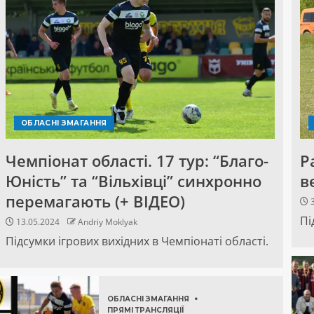
ОБЛАСНІ ЗМАГАННЯ
Чемпіонат області. 17 тур: “Благо-
Р
Юність” та “Вільхівці” синхронно
в
перемагають (+ ВІДЕО)
3
Пі
13.05.2024
Andriy Moklyak
Підсумки ігрових вихідних в Чемпіонаті області.
ОБЛАСНІ ЗМАГАННЯ
ПРЯМІ ТРАНСЛЯЦІЇ