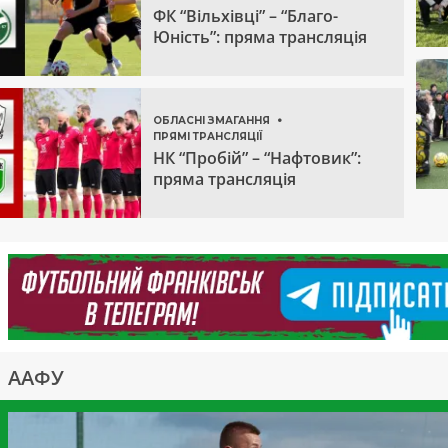
ФК “Вільхівці” – “Благо-
Юність”: пряма трансляція
ОБЛАСНІ ЗМАГАННЯ
ПРЯМІ ТРАНСЛЯЦІЇ
НК “Пробій” – “Нафтовик”:
пряма трансляція
ААФУ