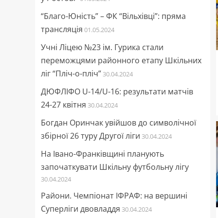
“Благо-Юність” – ФК “Вільхівці”: пряма
трансляція
01.05.2024
Учні Ліцею №23 ім. Гурика стали
переможцями районного етапу Шкільних
ліг “Пліч-о-пліч”
30.04.2024
ДЮФЛІФО U-14/U-16: результати матчів
24-27 квітня
30.04.2024
Богдан Оринчак увійшов до символічної
збірної 26 туру Другої ліги
30.04.2024
На Івано-Франківщині планують
започаткувати Шкільну футбольну лігу
30.04.2024
Райони. Чемпіонат ІФРАФ: на вершині
Суперліги двовладдя
30.04.2024