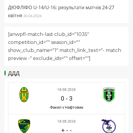
ДЮФЛІФО U-14/U-16: результати матчів 24-27
квітня
30.04.2024
[anwpfl-match-last club_id="1035"
competition_id="" season_id=""
show_club_name="1" match_link_text="- match
preview -" exclude_ids="" offset=""]
ДДД
18.08.2024
0
-
3
Факел v Нафтовик
18.08.2024
+
-
-