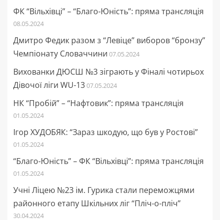
ФК “Вільхівці” – “Благо-Юність”: пряма трансляція
08.05.2024
Дмитро Федик разом з “Левіце” виборов “бронзу”
Чемпіонату Словаччини
07.05.2024
Вихованки ДЮСШ №3 зіграють у Фіналі чотирьох
Дівочої ліги WU-13
07.05.2024
НК “Пробій” – “Нафтовик”: пряма трансляція
01.05.2024
Ігор ХУДОБЯК: “Зараз шкодую, що був у Ростові”
01.05.2024
“Благо-Юність” – ФК “Вільхівці”: пряма трансляція
01.05.2024
Учні Ліцею №23 ім. Гурика стали переможцями
районного етапу Шкільних ліг “Пліч-о-пліч”
30.04.2024