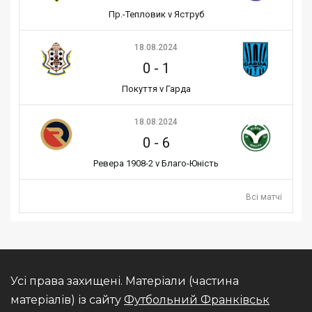
Пр.-Тепловик v Яструб
18.08.2024
0
-
1
Покуття v Гарда
18.08.2024
0
-
6
Ревера 1908-2 v Благо-Юність
Всі матчі
Усі права захищені. Матеріали (частина
матеріалів) із сайту
Футбольний Франківськ