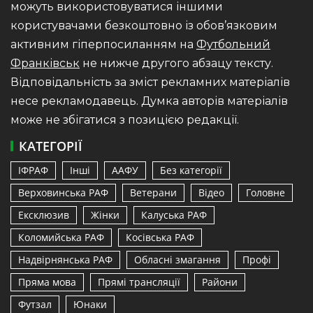
можуть використовуватися іншими
користувачами безкоштовно із обов’язковим
активним гіперпосиланням на
Футбольний
Франківськ
не нижче другого абзацу тексту.
Відповідальність за зміст рекламних матеріалів
несе рекламодавець. Думка авторів матеріалів
може не збігатися з позицією редакції.
КАТЕГОРІЇ
ІФРАФ
Інші
ААФУ
Без категорії
Верховинська РАФ
Ветерани
Відео
Головне
Ексклюзив
Жінки
Калуська РАФ
Коломийська РАФ
Косівська РАФ
Надвірнянська РАФ
Обласні змагання
Профі
Пряма мова
Прямі трансляції
Райони
Футзал
Юнаки