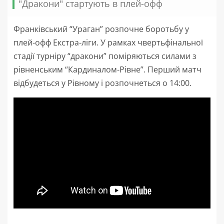
"Дракони" стартують в плей-офф
Франківський “Ураган” розпочне боротьбу у
плей-офф Екстра-ліги. У рамках чвертьфінальної
стадії турніру “дракони” поміряються силами з
рівненським “Кардиналом-Рівне”. Перший матч
відбудеться у Рівному і розпочнеться о 14:00.