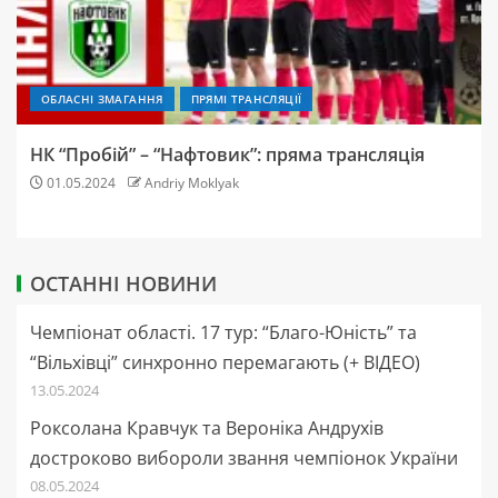
ОБЛАСНІ ЗМАГАННЯ
ПРЯМІ ТРАНСЛЯЦІЇ
НК “Пробій” – “Нафтовик”: пряма трансляція
01.05.2024
Andriy Moklyak
ОСТАННІ НОВИНИ
Чемпіонат області. 17 тур: “Благо-Юність” та
“Вільхівці” синхронно перемагають (+ ВІДЕО)
13.05.2024
Роксолана Кравчук та Вероніка Андрухів
достроково вибороли звання чемпіонок України
08.05.2024