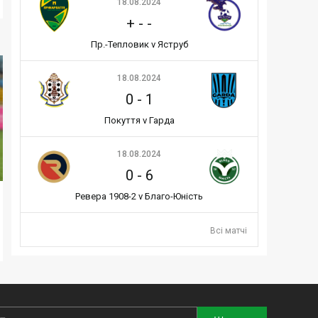
18.08.2024
+
-
-
Пр.-Тепловик v Яструб
18.08.2024
0
-
1
Покуття v Гарда
18.08.2024
0
-
6
Ревера 1908-2 v Благо-Юність
Всі матчі