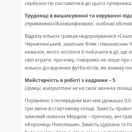
серйозністю поставитися до цього суперника.
Труднощі в вишикуванні та керуванні під
(травмовані/дискваліфіковані, особливі обста
Відразу кількох гравців недорахувалася «Скал
Чернятинський, захисник Фляк і півзахисник Ч
новачок, якого хотілося б побачити в дії, ще
свої втрати: причому, говоримо не лише про ві
кількох досвідчених футболістів, які взимку п
Майстерність в роботі з кадрами – 5
(гравці, використані не на своїх звичних позиція
Порівняно з попереднім матчем (домашні 0:0
три зміни в стартовому складі. Замість правог
зимовий новачок Мердєєв – причому, він грав
оборонець Николишин. Замість Цуркана та Нап