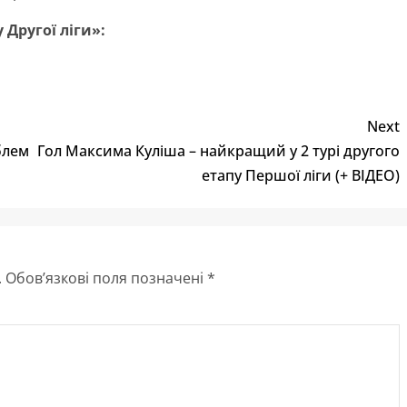
 Другої ліги»:
Next
блем
Гол Максима Куліша – найкращий у 2 турі другого
етапу Першої ліги (+ ВІДЕО)
.
Обов’язкові поля позначені
*