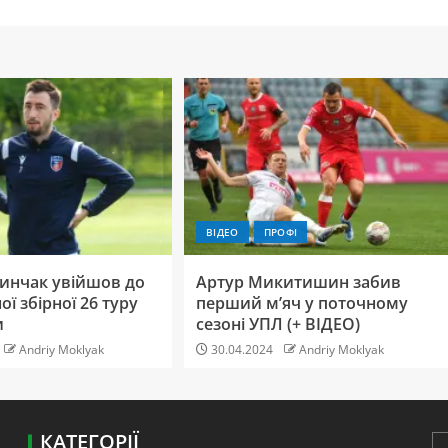
ВІДЕО
ПРОФІ
инчак увійшов до
Артур Микитишин забив
ї збірної 26 туру
перший м’яч у поточному
и
сезоні УПЛ (+ ВІДЕО)
Andriy Moklyak
30.04.2024
Andriy Moklyak
КАТЕГОРІЇ