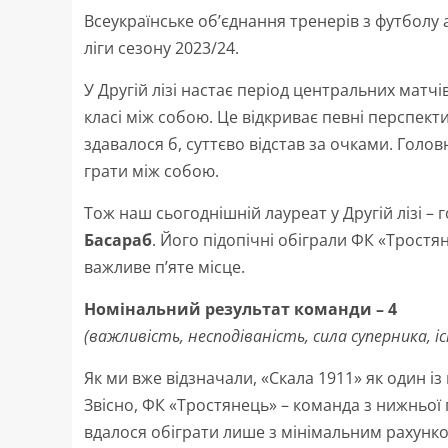
Всеукраїнське об’єднання тренерів з футболу 
ліги сезону 2023/24.
У Другій лізі настає період центральних матч
класі між собою. Це відкриває певні перспект
здавалося б, суттєво відстав за очками. Головн
грати між собою.
Тож наш сьогоднішній лауреат у Другій лізі –
Басараб
. Його підопічні обіграли ФК «Тростян
важливе п’яте місце.
Номінальний результат команди – 4
(важливість, несподіваність, сила суперника, 
Як ми вже відзначали, «Скала 1911» як один із 
Звісно, ФК «Тростянець» – команда з нижньої 
вдалося обіграти лише з мінімальним рахунком