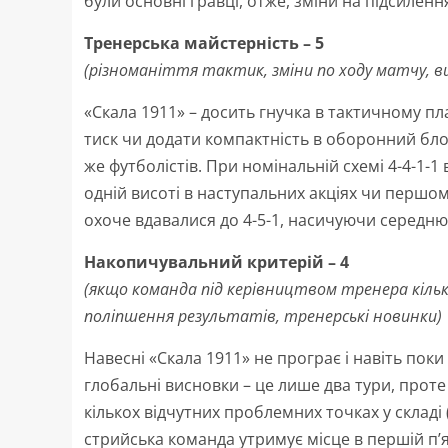
були основні гравці, отже, зміни на підсиленн
Тренерська майстерність – 5
(різноманіття тактик, зміни по ходу матчу, 
«Скала 1911» – досить гнучка в тактичному п
тиск чи додати компактність в оборонний бло
же футболістів. При номінальній схемі 4-4-1-1
одній висоті в наступальних акціях чи першом
охоче вдавалися до 4-5-1, насичуючи середню 
Накопичувальний критерій – 4
(якщо команда під керівництвом тренера кільк
поліпшення результатів, тренерські новинки)
Навесні «Скала 1911» не програє і навіть пок
глобальні висновки – це лише два тури, проте 
кількох відчутних проблемних точках у складі
стрийська команда утримує місце в першій п’я