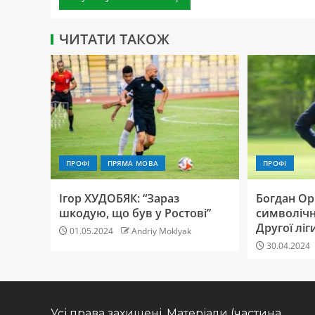
ЧИТАТИ ТАКОЖ
ПРОФІ
ПРЯМА МОВА
ПРОФІ
Ігор ХУДОБЯК: “Зараз
Богдан Ор
шкодую, що був у Ростові”
символічно
Другої ліг
01.05.2024
Andriy Moklyak
30.04.2024
Усі права захищені. Матеріали (частина