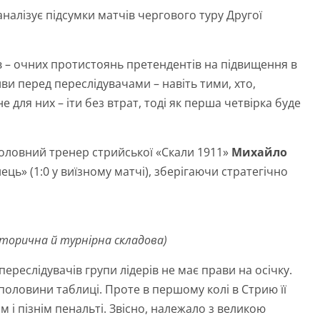
аналізує підсумки матчів чергового туру Другої
ів – очних протистоянь претендентів на підвищення в
иви перед переслідувачами – навіть тими, хто,
е для них – іти без втрат, тоді як перша четвірка буде
 головний тренер стрийської «Скали 1911»
Михайло
ець» (1:0 у виїзному матчі), зберігаючи стратегічно
історична й турнірна складова)
переслідувачів групи лідерів не має прави на осічку.
половини таблиці. Проте в першому колі в Стрию її
 і пізнім пенальті. Звісно, належало з великою