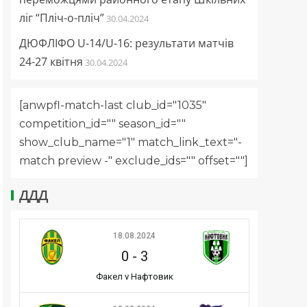
ліг “Пліч-о-пліч”
30.04.2024
ДЮФЛІФО U-14/U-16: результати матчів
24-27 квітня
30.04.2024
[anwpfl-match-last club_id="1035"
competition_id="" season_id=""
show_club_name="1" match_link_text="-
match preview -" exclude_ids="" offset=""]
ДДД
18.08.2024
0
-
3
Факел v Нафтовик