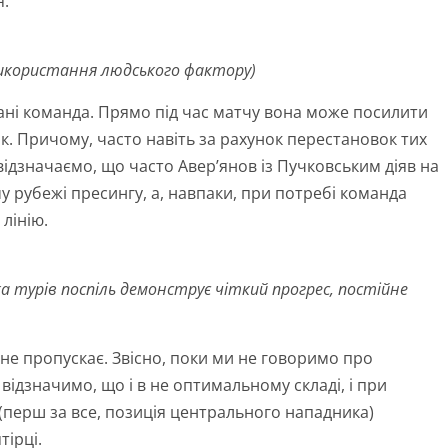
я.
використання людського фактору)
лані команда. Прямо під час матчу вона може посилити
к. Причому, часто навіть за рахунок перестановок тих
 відзначаємо, що часто Авер’янов із Пучковським діяв на
у рубежі пресингу, а, навпаки, при потребі команда
лінію.
а турів поспіль демонструє чіткий прогрес, постійне
и не пропускає. Звісно, поки ми не говоримо про
відзначимо, що і в не оптимальному складі, і при
 (перш за все, позиція центрального нападника)
тірці.