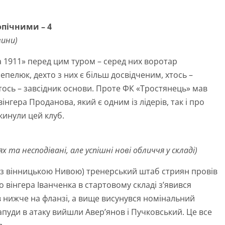
опічними – 4
вини)
а 1911» перед цим туром – серед них воротар
епелюк, дехто з них є більш досвідченим, хтось –
 хтось – завсідник основи. Проте ФК «Тростянець» мав
нгера Проданова, який є одним із лідерів, так і про
окинули цей клуб.
х та несподівані, але успішні нові обличчя у складі)
 з вінницькою Нивою) тренерський штаб стриян провів
о вінгера Іванченка в стартовому складі з’явився
 нижче на фланзі, а вище висунувся номінальний
уди в атаку вийшли Авер’янов і Пучковський. Це все