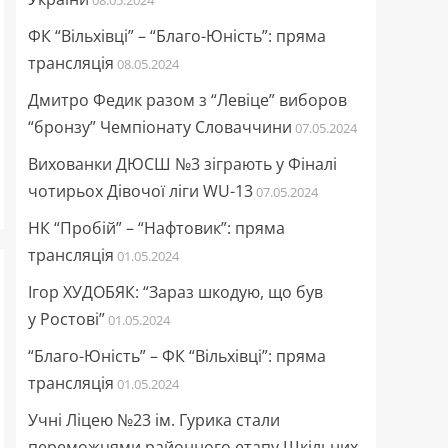
ФК “Вільхівці” – “Благо-Юність”: пряма
трансляція
08.05.2024
Дмитро Федик разом з “Левіце” виборов
“бронзу” Чемпіонату Словаччини
07.05.2024
Вихованки ДЮСШ №3 зіграють у Фіналі
чотирьох Дівочої ліги WU-13
07.05.2024
НК “Пробій” – “Нафтовик”: пряма
трансляція
01.05.2024
Ігор ХУДОБЯК: “Зараз шкодую, що був
у Ростові”
01.05.2024
“Благо-Юність” – ФК “Вільхівці”: пряма
трансляція
01.05.2024
Учні Ліцею №23 ім. Гурика стали
переможцями районного етапу Шкільних