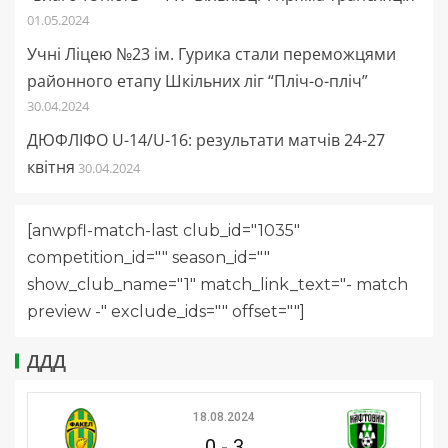
01.05.2024
Учні Ліцею №23 ім. Гурика стали переможцями
районного етапу Шкільних ліг “Пліч-о-пліч”
30.04.2024
ДЮФЛІФО U-14/U-16: результати матчів 24-27
квітня
30.04.2024
[anwpfl-match-last club_id="1035"
competition_id="" season_id=""
show_club_name="1" match_link_text="- match
preview -" exclude_ids="" offset=""]
ДДД
18.08.2024
0
-
3