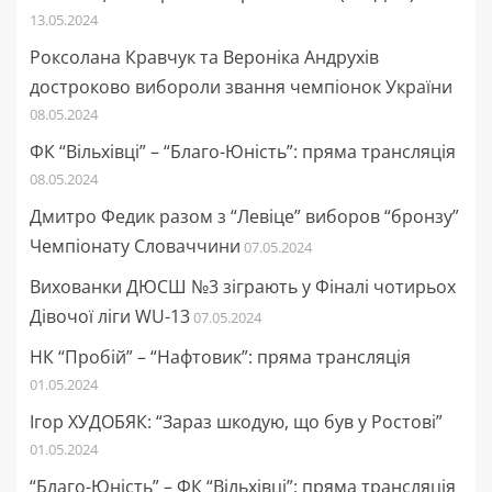
13.05.2024
Роксолана Кравчук та Вероніка Андрухів
достроково вибороли звання чемпіонок України
08.05.2024
ФК “Вільхівці” – “Благо-Юність”: пряма трансляція
08.05.2024
Дмитро Федик разом з “Левіце” виборов “бронзу”
Чемпіонату Словаччини
07.05.2024
Вихованки ДЮСШ №3 зіграють у Фіналі чотирьох
Дівочої ліги WU-13
07.05.2024
НК “Пробій” – “Нафтовик”: пряма трансляція
01.05.2024
Ігор ХУДОБЯК: “Зараз шкодую, що був у Ростові”
01.05.2024
“Благо-Юність” – ФК “Вільхівці”: пряма трансляція