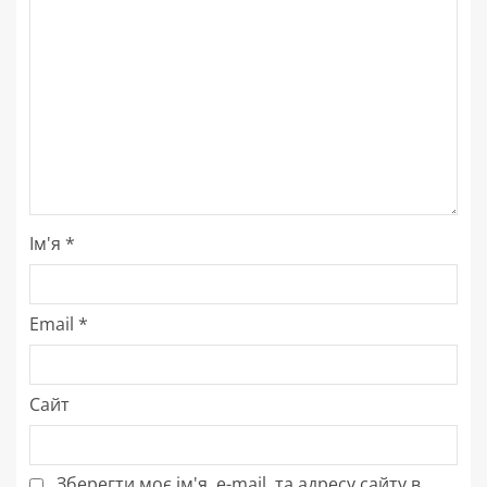
Ім'я
*
Email
*
Сайт
Зберегти моє ім'я, e-mail, та адресу сайту в