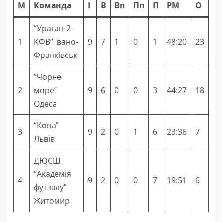
М
Команда
І
В
Вп
Пп
П
РМ
О
“Ураган-2-
1
КФВ” Івано-
9
7
1
0
1
48:20
23
Франківськ
“Чорне
2
море”
9
6
0
0
3
44:27
18
Одеса
“Копа”
3
9
2
0
1
6
23:36
7
Львів
ДЮСШ
“Академія
4
9
2
0
0
7
19:51
6
футзалу”
Житомир