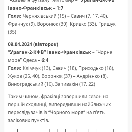
“Академія футзалу” Житомир –
“Ураган-2-КФВ”
Івано-Франківськ – 1:7
Голи:
Черняхівський (15) – Савич (7, 17, 40),
Франчук (9), Воронюк (30), Кривко (33), Гришук
(35)
09.04.2024 (вівторок)
“Ураган-2-КФВ” Івано-Франківськ
– “Чорне
море” Одеса –
6:4
Голи:
Клімчук (13), Савич (18), Приходько (18),
Жуков (25, 40), Воронюк (37) – Андрієнко (8),
Виноградський (16), Запивахін (17, 22)
Таким чином, фраківці завершили сезон на
першій сходинці, випередивши найближчих
переслідувачів із “Чорного моря” на п’ять
залікових пунктів.