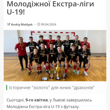
Молодіжної Екстра-ліги
U-19!
Andriy Moklyak
09.04.2024
Історичне "золото" для юних "драконів"
Сьогодні,
9-го квітня
, у Львові завершилась
Молодіжна Екстра-ліга U-19 з футзалу.