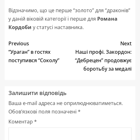
Відзначимо, що це перше “золото” для “драконів”
у даній віковій категорії і перше для
Романа
Кордоби
у статусі наставника.
Previous
Next
“Ураган” в гостях
Наші профі. Закордон:
поступився “Соколу”
“Дебрецен” продовжує
боротьбу за медалі
Залишити відповідь
Ваша e-mail адреса не оприлюднюватиметься.
Обов’язкові поля позначені
*
Коментар
*