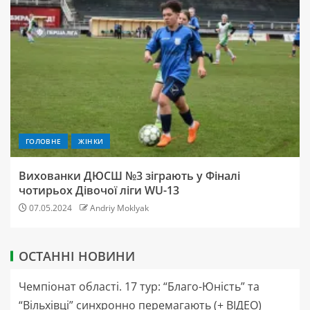
ГОЛОВНЕ
ЖІНКИ
Вихованки ДЮСШ №3 зіграють у Фіналі
чотирьох Дівочої ліги WU-13
07.05.2024
Andriy Moklyak
ОСТАННІ НОВИНИ
Чемпіонат області. 17 тур: “Благо-Юність” та
“Вільхівці” синхронно перемагають (+ ВІДЕО)