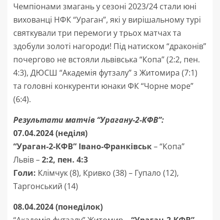
Чемпіонами змагань у сезоні 2023/24 стали юні
вихованці НФК “Ураган”, які у вирішальному турі
святкували три перемоги у трьох матчах та
здобули золоті нагороди! Під натиском “драконів”
почергово не встояли львівська “Копа” (2:2, пен.
4:3), ДЮСШ “Академія футзалу” з Житомира (7:1)
та головні конкуренти юнаки ФК “Чорне море”
(6:4).
Результати матчів “Урагану-2-КФВ”:
07.04.2024 (неділя)
“Ураган-2-КФВ” Івано-Франківськ
– “Копа”
Львів –
2:2, пен. 4:3
Голи:
Клімчук (8), Кривко (38) – Гупало (12),
Таргонський (14)
08.04.2024 (понеділок)