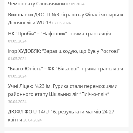
Чемпіонату Словаччини
07.05.2024
Вихованки ДЮСШ №3 зіграють у Фіналі чотирьох
Дівочої ліги WU-13
07.05.2024
НК “Пробій” – “Нафтовик”: пряма трансляція
01.05.2024
Ігор ХУДОБЯК: “Зараз шкодую, що був у Ростові”
01.05.2024
“Благо-Юність” – ФК “Вільхівці”: пряма трансляція
01.05.2024
Учні Ліцею №23 ім. Гурика стали переможцями
районного етапу Шкільних ліг “Пліч-о-пліч”
30.04.2024
ДЮФЛІФО U-14/U-16: результати матчів 24-27
квітня
30.04.2024