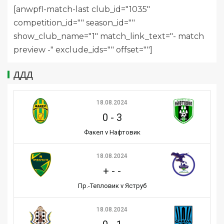
[anwpfl-match-last club_id="1035"
competition_id="" season_id=""
show_club_name="1" match_link_text="- match
preview -" exclude_ids="" offset=""]
ДДД
18.08.2024
0
-
3
Факел v Нафтовик
18.08.2024
+
-
-
Пр.-Тепловик v Яструб
18.08.2024