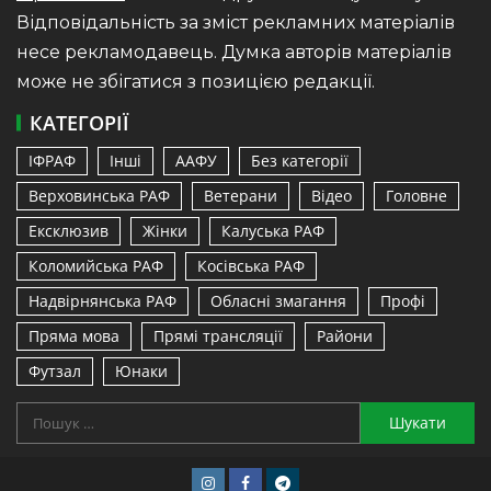
Відповідальність за зміст рекламних матеріалів
несе рекламодавець. Думка авторів матеріалів
може не збігатися з позицією редакції.
КАТЕГОРІЇ
ІФРАФ
Інші
ААФУ
Без категорії
Верховинська РАФ
Ветерани
Відео
Головне
Ексклюзив
Жінки
Калуська РАФ
Коломийська РАФ
Косівська РАФ
Надвірнянська РАФ
Обласні змагання
Профі
Пряма мова
Прямі трансляції
Райони
Футзал
Юнаки