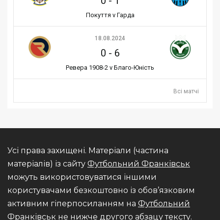
0
-
1
Покуття v Гарда
18.08.2024
0
-
6
Ревера 1908-2 v Благо-Юність
Всі матчі
Усі права захищені. Матеріали (частина
матеріалів) із сайту
Футбольний Франківськ
можуть використовуватися іншими
користувачами безкоштовно із обов’язковим
активним гіперпосиланням на
Футбольний
Франківськ
не нижче другого абзацу тексту.