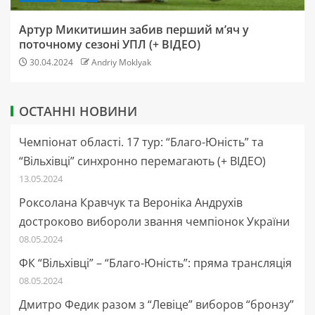
Артур Микитишин забив перший м’яч у
поточному сезоні УПЛ (+ ВІДЕО)
30.04.2024
Andriy Moklyak
ОСТАННІ НОВИНИ
Чемпіонат області. 17 тур: “Благо-Юність” та
“Вільхівці” синхронно перемагають (+ ВІДЕО)
13.05.2024
Роксолана Кравчук та Вероніка Андрухів
достроково вибороли звання чемпіонок України
08.05.2024
ФК “Вільхівці” – “Благо-Юність”: пряма трансляція
08.05.2024
Дмитро Федик разом з “Левіце” виборов “бронзу”