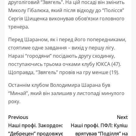
друголіговий “Звягель”. На цій посаді він змінить
Миколу Гібалюка, який після відходу до “Полісся”
Сергія Шищенка виконував обов’язки головного
тренера.
Перед Шараном, як і перед його попередниками,
стоятиме одне завдання – вихід у першу лігу.
Наразі “городяни” посідають другу сходинку,
поступаючись трьома очками клубу ЮКСА (47).
Щоправда, “Звягель” провів на гру менше (19).
Останнім клубом Володимира Шарана був
“Минай”, який він залишив у листопаді минулого
року.
Previous
Next
Наші профі. Закордон:
Наші профі. ПФЛ: Куліш
“Дебрецен” продовжує
врятував “Поділля” на