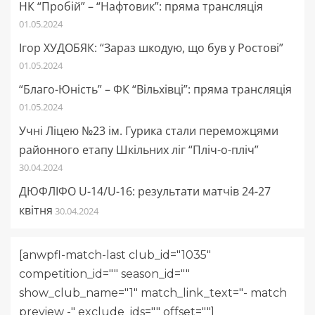
НК “Пробій” – “Нафтовик”: пряма трансляція
01.05.2024
Ігор ХУДОБЯК: “Зараз шкодую, що був у Ростові”
01.05.2024
“Благо-Юність” – ФК “Вільхівці”: пряма трансляція
01.05.2024
Учні Ліцею №23 ім. Гурика стали переможцями
районного етапу Шкільних ліг “Пліч-о-пліч”
30.04.2024
ДЮФЛІФО U-14/U-16: результати матчів 24-27
квітня
30.04.2024
[anwpfl-match-last club_id="1035"
competition_id="" season_id=""
show_club_name="1" match_link_text="- match
preview -" exclude_ids="" offset=""]