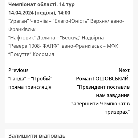
Чемпіонат області. 14 тур
14.04.2024 (неділя), 14:00
“Ураган” Черніїв – “Благо-Юність” Верхня/Івано-
Франківськ
“Нафтовик” Долина – “Бескид” Надвірна
“Ревера 1908- ФАПФ” Івано-Франківськ – МФК
“Покуття” Коломия
Previous
Next
“Гарда” – “Пробій”:
Роман ГОШОВСЬКИЙ:
пряма трансляція
“Президент поставив
нам завдання
завершити Чемпіонат в
призерах”
Залишити відповідь