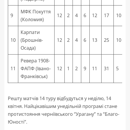
МФК Покуття
9
12
2
4
6
12
17
10
(Коломия)
Карпати
10
(Брошнів-
12
2
4
6
13
25
10
Осада)
Ревера 1908-
11
ФАПФ (Івано-
12
1
2
9
11
31
5
Франківськ)
Решту матчів 14 туру відбудуться у неділю, 14
квітня. Найцікавішим унедільній програмі стане
протистояння черніївського “Урагану” та “Благо-
Юності”.