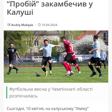
“Пробій” закамбечив у
Калуші
Andriy Moklyak
10.04.2024
Футбольна весна у Чемпіонаті області
розпочалась
Сьогодні, 10 квітня, на калуському “Хіміку”