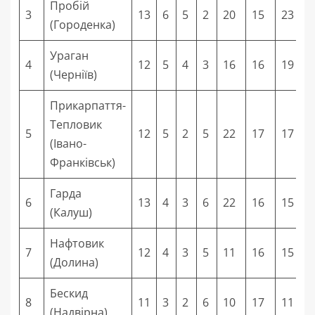
Пробій
3
13
6
5
2
20
15
23
(Городенка)
Ураган
4
12
5
4
3
16
16
19
(Черніїв)
Прикарпаття-
Тепловик
5
12
5
2
5
22
17
17
(Івано-
Франківськ)
Гарда
6
13
4
3
6
22
16
15
(Калуш)
Нафтовик
7
12
4
3
5
11
16
15
(Долина)
Бескид
8
11
3
2
6
10
17
11
(Надвірна)