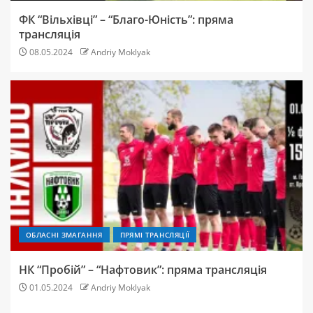
ФК “Вільхівці” – “Благо-Юність”: пряма
трансляція
08.05.2024
Andriy Moklyak
ОБЛАСНІ ЗМАГАННЯ
ПРЯМІ ТРАНСЛЯЦІЇ
НК “Пробій” – “Нафтовик”: пряма трансляція
01.05.2024
Andriy Moklyak