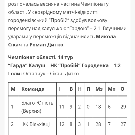
розпочалась весняна частина Чемпіонату
області. У своєрідному матчі-відкритті
городенківський “Пробій” здобув вольову
перемогу над калуською “Гардою” – 2:1. Влучними
ударами у переможців відзначились
Микола
Сікач
та
Роман Дитко
.
Чемпіонат області. 14 тур
“Гарда” Калуш – НК “Пробій” Городенка – 1:2
Голи:
Остапчук – Сікач, Дитко.
М
Команда
І
В
Н
П
Мз
Мп
О
Благо-Юність
1
11
9
2
0
18
6
29
(Верхня)
2
ФК Вільхівці
12
8
3
1
28
7
27