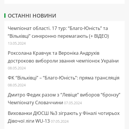
ОСТАННІ НОВИНИ
Чемпіонат області. 17 тур: “Благо-Юність” та
“Вільхівці” синхронно перемагають (+ ВІДЕО)
13.05.2024
Роксолана Кравчук та Вероніка Андрухів
достроково вибороли звання чемпіонок України
08.05.2024
ФК “Вільхівці” – “Благо-Юність”: пряма трансляція
08.05.2024
Дмитро Федик разом з “Левіце” виборов “бронзу”
Чемпіонату Словаччини
07.05.2024
Вихованки ДЮСШ №3 зіграють у Фіналі чотирьох
Дівочої ліги WU-13
07.05.2024