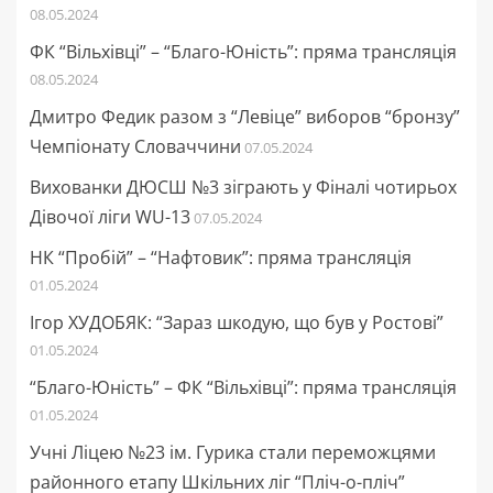
08.05.2024
ФК “Вільхівці” – “Благо-Юність”: пряма трансляція
08.05.2024
Дмитро Федик разом з “Левіце” виборов “бронзу”
Чемпіонату Словаччини
07.05.2024
Вихованки ДЮСШ №3 зіграють у Фіналі чотирьох
Дівочої ліги WU-13
07.05.2024
НК “Пробій” – “Нафтовик”: пряма трансляція
01.05.2024
Ігор ХУДОБЯК: “Зараз шкодую, що був у Ростові”
01.05.2024
“Благо-Юність” – ФК “Вільхівці”: пряма трансляція
01.05.2024
Учні Ліцею №23 ім. Гурика стали переможцями
районного етапу Шкільних ліг “Пліч-о-пліч”