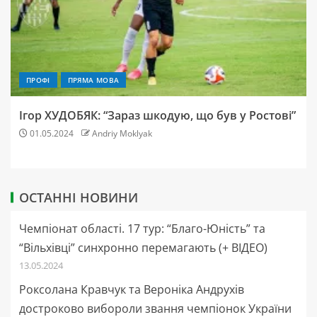
ПРОФІ
ПРЯМА МОВА
Ігор ХУДОБЯК: “Зараз шкодую, що був у Ростові”
01.05.2024
Andriy Moklyak
ОСТАННІ НОВИНИ
Чемпіонат області. 17 тур: “Благо-Юність” та
“Вільхівці” синхронно перемагають (+ ВІДЕО)
13.05.2024
Роксолана Кравчук та Вероніка Андрухів
достроково вибороли звання чемпіонок України