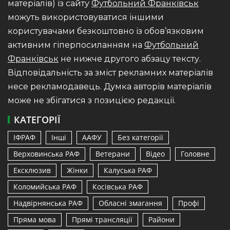
матеріалів) із сайту
Футбольний Франківськ
можуть використовуватися іншими
користувачами безкоштовно із обов’язковим
активним гіперпосиланням на
Футбольний
Франківськ
не нижче другого абзацу тексту.
Відповідальність за зміст рекламних матеріалів
несе рекламодавець. Думка авторів матеріалів
може не збігатися з позицією редакції.
КАТЕГОРІЇ
ІФРАФ
Інші
ААФУ
Без категорії
Верховинська РАФ
Ветерани
Відео
Головне
Ексклюзив
Жінки
Калуська РАФ
Коломийська РАФ
Косівська РАФ
Надвірнянська РАФ
Обласні змагання
Профі
Пряма мова
Прямі трансляції
Райони