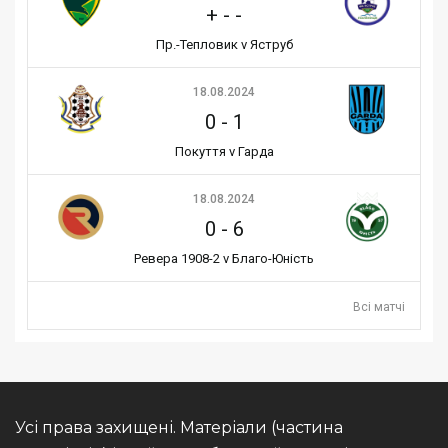
+
-
-
Пр.-Тепловик v Яструб
18.08.2024
0
-
1
Покуття v Гарда
18.08.2024
0
-
6
Ревера 1908-2 v Благо-Юність
Всі матчі
Усі права захищені. Матеріали (частина