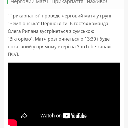
Черговий матч "Прикарпаття" наживо!
“Прикарпаття” проведе черговий матч у групі
“Чемпіонська” Першої ліги. В гостях команда
Олега Рипана зустрінеться з сумською
“Вікторією”. Матч розпочнеться о 13:30 і буде
показаний у прямому етері на YouTube-каналі
ПФЛ.