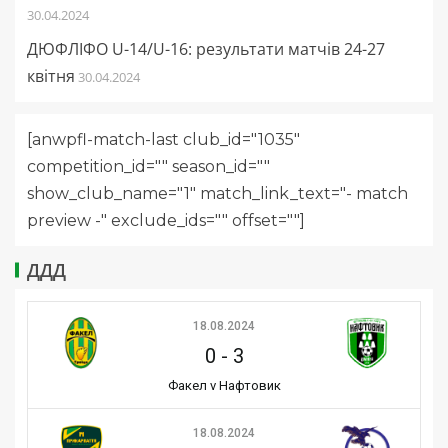
30.04.2024
ДЮФЛІФО U-14/U-16: результати матчів 24-27
квітня
30.04.2024
[anwpfl-match-last club_id="1035"
competition_id="" season_id=""
show_club_name="1" match_link_text="- match
preview -" exclude_ids="" offset=""]
ДДД
18.08.2024
0
-
3
Факел v Нафтовик
18.08.2024