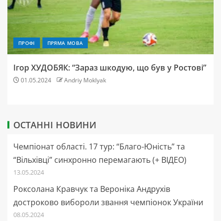
ПРОФІ
ПРЯМА МОВА
Ігор ХУДОБЯК: “Зараз шкодую, що був у Ростові”
01.05.2024
Andriy Moklyak
ОСТАННІ НОВИНИ
Чемпіонат області. 17 тур: “Благо-Юність” та
“Вільхівці” синхронно перемагають (+ ВІДЕО)
13.05.2024
Роксолана Кравчук та Вероніка Андрухів
достроково вибороли звання чемпіонок України
08.05.2024