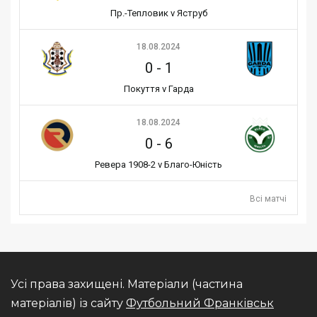
Пр.-Тепловик v Яструб
18.08.2024
0
-
1
Покуття v Гарда
18.08.2024
0
-
6
Ревера 1908-2 v Благо-Юність
Всі матчі
Усі права захищені. Матеріали (частина
матеріалів) із сайту
Футбольний Франківськ