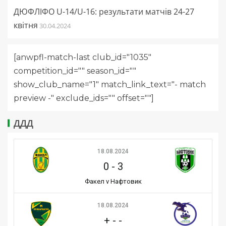
ДЮФЛІФО U-14/U-16: результати матчів 24-27
квітня
30.04.2024
[anwpfl-match-last club_id="1035"
competition_id="" season_id=""
show_club_name="1" match_link_text="- match
preview -" exclude_ids="" offset=""]
ДДД
18.08.2024
0
-
3
Факел v Нафтовик
18.08.2024
+
-
-