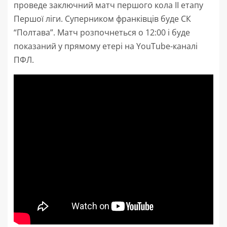
проведе заключний матч першого кола ІІ етапу
Першої ліги. Суперником франківців буде СК
“Полтава”. Матч розпочнеться о 12:00 і буде
показаний у прямому етері на YouTube-каналі
ПФЛ.