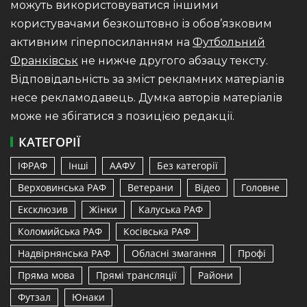
можуть використовуватися іншими
користувачами безкоштовно із обов’язковим
активним гіперпосиланням на
Футбольний
Франківськ
не нижче другого абзацу тексту.
Відповідальність за зміст рекламних матеріалів
несе рекламодавець. Думка авторів матеріалів
може не збігатися з позицією редакції.
КАТЕГОРІЇ
ІФРАФ
Інші
ААФУ
Без категорії
Верховинська РАФ
Ветерани
Відео
Головне
Ексклюзив
Жінки
Калуська РАФ
Коломийська РАФ
Косівська РАФ
Надвірнянська РАФ
Обласні змагання
Профі
Пряма мова
Прямі трансляції
Райони
Футзал
Юнаки