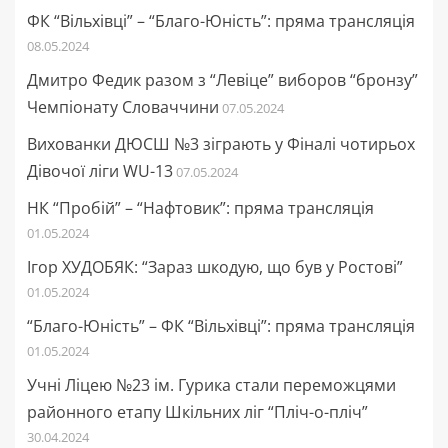
ФК “Вільхівці” – “Благо-Юність”: пряма трансляція
08.05.2024
Дмитро Федик разом з “Левіце” виборов “бронзу”
Чемпіонату Словаччини
07.05.2024
Вихованки ДЮСШ №3 зіграють у Фіналі чотирьох
Дівочої ліги WU-13
07.05.2024
НК “Пробій” – “Нафтовик”: пряма трансляція
01.05.2024
Ігор ХУДОБЯК: “Зараз шкодую, що був у Ростові”
01.05.2024
“Благо-Юність” – ФК “Вільхівці”: пряма трансляція
01.05.2024
Учні Ліцею №23 ім. Гурика стали переможцями
районного етапу Шкільних ліг “Пліч-о-пліч”
30.04.2024