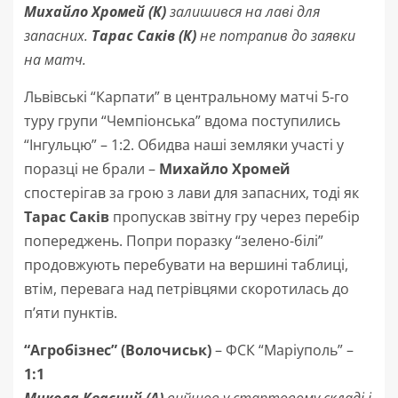
Михайло Хромей (К)
залишився на лаві для
запасних.
Тарас Саків (К)
не потрапив до заявки
на матч.
Львівські “Карпати” в центральному матчі 5-го
туру групи “Чемпіонська” вдома поступились
“Інгульцю” – 1:2. Обидва наші земляки участі у
поразці не брали –
Михайло Хромей
спостерігав за грою з лави для запасних, тоді як
Тарас Саків
пропускав звітну гру через перебір
попереджень. Попри поразку “зелено-білі”
продовжують перебувати на вершині таблиці,
втім, перевага над петрівцями скоротилась до
п’яти пунктів.
“Агробізнес”
(Волочиськ)
– ФСК “Маріуполь” –
1:1