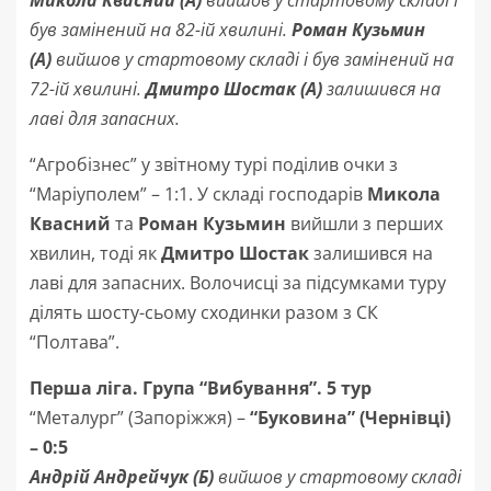
Микола Квасний (А)
вийшов у стартовому складі і
був замінений на 82-ій хвилині
.
Роман Кузьмин
(А)
вийшов у стартовому складі і був замінений на
72-ій хвилині.
Дмитро Шостак (А)
залишився на
лаві для запасних
.
“Агробізнес” у звітному турі поділив очки з
“Маріуполем” – 1:1. У складі господарів
Микола
Квасний
та
Роман Кузьмин
вийшли з перших
хвилин, тоді як
Дмитро Шостак
залишився на
лаві для запасних. Волочисці за підсумками туру
ділять шосту-сьому сходинки разом з СК
“Полтава”.
Перша ліга. Група “Вибування”. 5 тур
“Металург” (Запоріжжя) –
“Буковина” (Чернівці)
– 0:5
Андрій Андрейчук (Б)
вийшов у стартовому складі