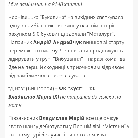
і був замінений на 81-ій хвилині
.
Чернівецька “Буковина” на вихідних святкувала
одну з найбільших перемог у власній історії – з
рахунком 5:0 буковинці здолали “Металург”.
Нападник
Андрій Андрейчук
вийшов зі старту
переможного матчу. Чернівчани продовжують
лідирувати у групі “Вибування” – наразі команда
йде на першій сходинці з триочковим відривом
від найближчого переслідувача.
“Діназ” (Вишгород) –
ФК “Хуст” – 1:0
Владислав Марій (Х)
не потрапив до заявки на
матч
.
Півзахисник
Владислав Марій
все ще очікує
свого шансу дебютувати у Першій лізі. “Містяни” у
звітному турі без участі нашого земляка