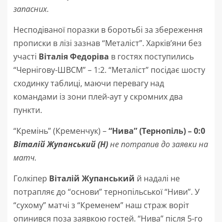
запасних.
Несподіваної поразки в боротьбі за збереження
прописки в лізі зазнав “Металіст”. Харків’яни без
участі
Віталія Федоріва
в гостях поступились
“Чернігову-ШВСМ” – 1:2. “Металіст” посідає шосту
сходинку таблиці, маючи перевагу над
командами із зони плей-аут у скромних два
пункти.
“Кремінь” (Кременчук) –
“Нива” (Тернопіль) –
0:0
Віталій Жупанський (Н)
не потрапив до заявки на
матч
.
Голкіпер
Віталій Жупанський
й надалі не
потрапляє до “основи” тернопільської “Ниви”. У
“сухому” матчі з “Кременем” наш страж воріт
опинився поза заявкою гостей. “Нива” після 5-го