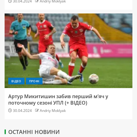
30.04.2024
Andriy Moklyak
ВІДЕО
ПРОФІ
Артур Микитишин забив перший м’яч у
поточному сезоні УПЛ (+ ВІДЕО)
30.04.2024
Andriy Moklyak
ОСТАННІ НОВИНИ