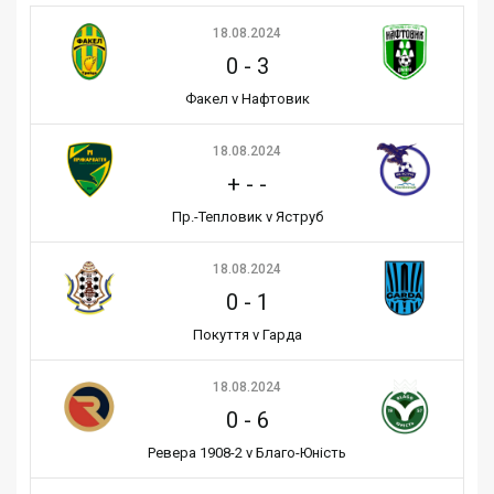
18.08.2024
0
-
3
Факел v Нафтовик
18.08.2024
+
-
-
Пр.-Тепловик v Яструб
18.08.2024
0
-
1
Покуття v Гарда
18.08.2024
0
-
6
Ревера 1908-2 v Благо-Юність