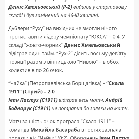
Денис Хмельовський (Р-2)
вийшов у стартовому
складі і був замінений на 46-ій хвилині.
Дублери “Руху” на вихідних не змогли нічого
протиставити лідеру чемпіонату “ЮКСА” – 0:4. У
складі “жовто-чорних”
Денис Хмельовський
відіграв один тайм. “Рух-2” ділить восьму-дев’яту
позиції разом з вінницькою “Нивою” – в обох
колективів по 26 очок.
“Чайка” (Петропавлівська Борщагівка) –
“Скала
1911” (Стрий) – 2:0
Іван Пастух (С1911)
відіграв весь матч.
Андрій
Боднарук (С1911)
не потрапив до заявки на матч
.
Матч за шість очок програла “Скала 1911” –
команда
Михайла Басараба
в гостях зазнала
поразки від “Чайки” (0:2). Оборонець
Іван Пастух