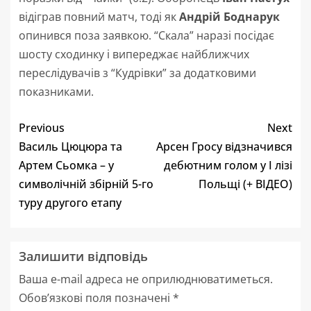
відіграв повний матч, тоді як
Андрій Боднарук
опинився поза заявкою. “Скала” наразі посідає
шосту сходинку і випереджає найближчих
переслідувачів з “Кудрівки” за додатковими
показниками.
Previous
Next
Василь Цюцюра та
Арсен Гросу відзначився
Артем Сьомка – у
дебютним голом у І лізі
символічній збірній 5-го
Польщі (+ ВІДЕО)
туру другого етапу
Залишити відповідь
Ваша e-mail адреса не оприлюднюватиметься.
Обов’язкові поля позначені
*