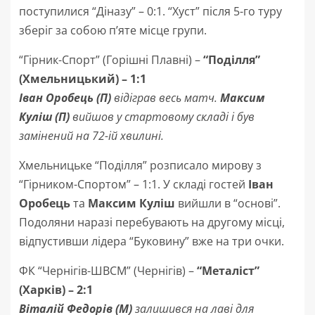
поступилися “Діназу” – 0:1. “Хуст” після 5-го туру
зберіг за собою п’яте місце групи.
“Гірник-Спорт” (Горішні Плавні) –
“Поділля”
(Хмельницький) – 1:1
Іван Оробець (П)
відіграв весь матч.
Максим
Куліш (П)
вийшов у стартовому складі і був
замінений на 72-ій хвилині.
Хмельницьке “Поділля” розписало мирову з
“Гірником-Спортом” – 1:1. У складі гостей
Іван
Оробець
та
Максим Куліш
вийшли в “основі”.
Подоляни наразі перебувають на другому місці,
відпустивши лідера “Буковину” вже на три очки.
ФК “Чернігів-ШВСМ” (Чернігів) –
“Металіст”
(Харків) – 2:1
Віталій Федорів (М)
залишився на лаві для