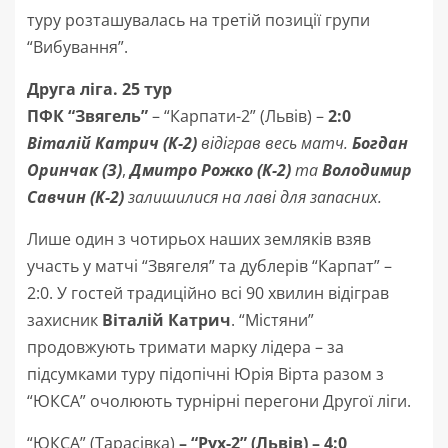
туру розташувалась на третій позиції групи
“Вибування”.
Друга ліга. 25 тур
ПФК “Звягель”
– “Карпати-2” (Львів) –
2:0
Віталій Катрич (К-2)
відіграв весь матч.
Богдан
Оринчак (З)
,
Дмитро Рожко (К-2)
та
Володимир
Савчин (К-2)
залишилися на лаві для запасних.
Лише один з чотирьох наших земляків взяв
участь у матчі “Звягеля” та дублерів “Карпат” –
2:0. У гостей традиційно всі 90 хвилин відіграв
захисник
Віталій Катрич
. “Містяни”
продовжують тримати марку лідера – за
підсумками туру підопічні Юрія Вірта разом з
“ЮКСА” очолюють турнірні перегони Другої ліги.
“ЮКСА” (Тарасівка)
–
“Рух-2” (Львів)
– 4:0