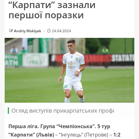
“Карпати” зазнали
першої поразки
Andriy Moklyak
24.04.2024
Огляд виступів прикарпатських профі
Перша ліга. Група “Чемпіонська”. 5 тур
“Карпати” (Львів)
– “Інгулець” (Петрове) –
1:2