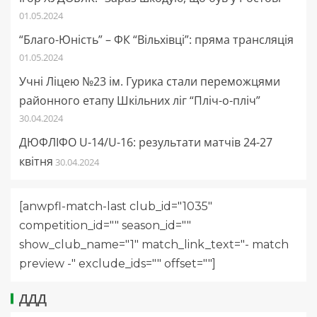
01.05.2024
“Благо-Юність” – ФК “Вільхівці”: пряма трансляція
01.05.2024
Учні Ліцею №23 ім. Гурика стали переможцями
районного етапу Шкільних ліг “Пліч-о-пліч”
30.04.2024
ДЮФЛІФО U-14/U-16: результати матчів 24-27
квітня
30.04.2024
[anwpfl-match-last club_id="1035"
competition_id="" season_id=""
show_club_name="1" match_link_text="- match
preview -" exclude_ids="" offset=""]
ДДД