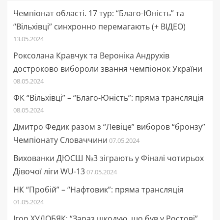
Чемпіонат області. 17 тур: “Благо-Юність” та
“Вільхівці” синхронно перемагають (+ ВІДЕО)
13.05.2024
Роксолана Кравчук та Вероніка Андрухів
достроково вибороли звання чемпіонок України
08.05.2024
ФК “Вільхівці” – “Благо-Юність”: пряма трансляція
08.05.2024
Дмитро Федик разом з “Левіце” виборов “бронзу”
Чемпіонату Словаччини
07.05.2024
Вихованки ДЮСШ №3 зіграють у Фіналі чотирьох
Дівочої ліги WU-13
07.05.2024
НК “Пробій” – “Нафтовик”: пряма трансляція
01.05.2024
Ігор ХУДОБЯК: “Зараз шкодую, що був у Ростові”