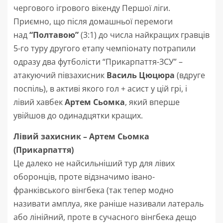
чергового ігрового вікенду Першої ліги.
Приємно, що після домашньої перемоги
над
“Полтавою”
(3:1) до числа найкращих гравців
5-го туру другого етапу чемпіонату потрапили
одразу два футболісти “Прикарпаття-ЗСУ” –
атакуючий півзахисник
Василь Цюцюра
(вдруге
поспіль), в активі якого гол + асист у цій грі, і
лівий хавбек
Артем Сьомка
, який вперше
увійшов до одинадцятки кращих.
Лівий захисник – Артем Сьомка
(Прикарпаття)
Це далеко не найсильніший тур для лівих
оборонців, проте відзначимо івано-
франківського вінгбека (так тепер модно
називати амплуа, яке раніше називали латераль
або лінійний, проте в сучасного вінгбека дещо