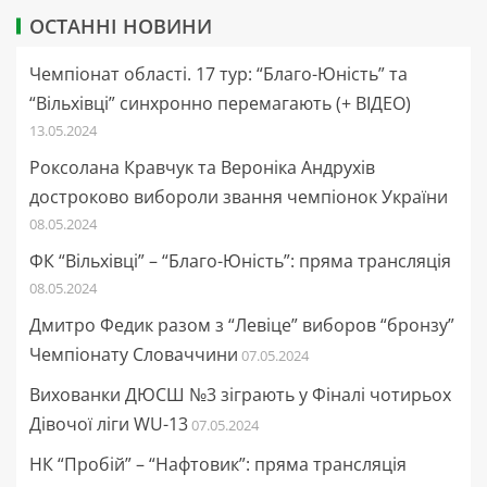
ОСТАННІ НОВИНИ
Чемпіонат області. 17 тур: “Благо-Юність” та
“Вільхівці” синхронно перемагають (+ ВІДЕО)
13.05.2024
Роксолана Кравчук та Вероніка Андрухів
достроково вибороли звання чемпіонок України
08.05.2024
ФК “Вільхівці” – “Благо-Юність”: пряма трансляція
08.05.2024
Дмитро Федик разом з “Левіце” виборов “бронзу”
Чемпіонату Словаччини
07.05.2024
Вихованки ДЮСШ №3 зіграють у Фіналі чотирьох
Дівочої ліги WU-13
07.05.2024
НК “Пробій” – “Нафтовик”: пряма трансляція