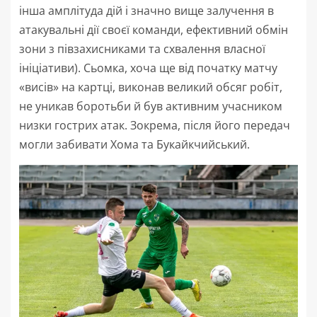
інша амплітуда дій і значно вище залучення в
атакувальні дії своєї команди, ефективний обмін
зони з півзахисниками та схвалення власної
ініціативи). Сьомка, хоча ще від початку матчу
«висів» на картці, виконав великий обсяг робіт,
не уникав боротьби й був активним учасником
низки гострих атак. Зокрема, після його передач
могли забивати Хома та Букайкчийський.