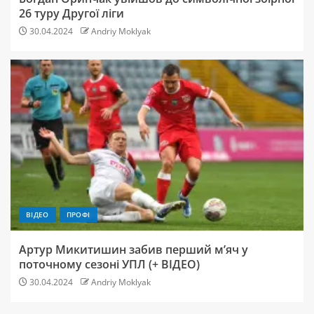
26 туру Другої ліги
30.04.2024
Andriy Moklyak
ВІДЕО
ПРОФІ
Артур Микитишин забив перший м’яч у
поточному сезоні УПЛ (+ ВІДЕО)
30.04.2024
Andriy Moklyak