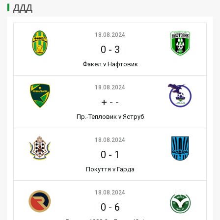
ДДД
18.08.2024
0
-
3
Факел v Нафтовик
18.08.2024
+
-
-
Пр.-Тепловик v Яструб
18.08.2024
0
-
1
Покуття v Гарда
18.08.2024
0
-
6