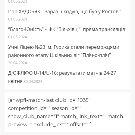
01.05.2024
Ігор ХУДОБЯК: “Зараз шкодую, що був у Ростові”
01.05.2024
“Благо-Юність” – ФК “Вільхівці”: пряма трансляція
01.05.2024
Учні Ліцею №23 ім. Гурика стали переможцями
районного етапу Шкільних ліг “Пліч-о-пліч”
30.04.2024
ДЮФЛІФО U-14/U-16: результати матчів 24-27
квітня
30.04.2024
[anwpfl-match-last club_id="1035"
competition_id="" season_id=""
show_club_name="1" match_link_text="- match
preview -" exclude_ids="" offset=""]