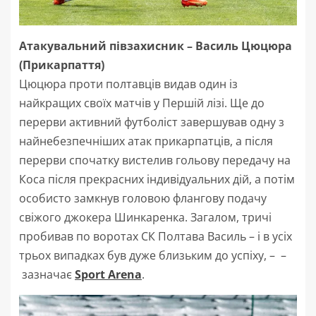
Атакувальний півзахисник – Василь Цюцюра
(Прикарпаття)
Цюцюра проти полтавців видав один із
найкращих своїх матчів у Першій лізі. Ще до
перерви активний футболіст завершував одну з
найнебезпечніших атак прикарпатців, а після
перерви спочатку вистелив гольову передачу на
Коса після прекрасних індивідуальних дій, а потім
особисто замкнув головою флангову подачу
свіжого джокера Шинкаренка. Загалом, тричі
пробивав по воротах СК Полтава Василь – і в усіх
трьох випадках був дуже близьким до успіху, – –
зазначає
Sport Arena
.