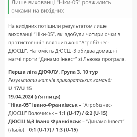
Лише вихованці "Ніки-05" розжились
очками на вихідних
На вихідних потішили результатом лише
вихованці “Ніки-05”, які здобули чотири очки в
протистоянні з волочиською “Агробізнес-
ДЮСШ”. Натомість ДЮСШ-3 обидва домашні
матчі проти “Динамо Інвест” зі Львова програла.
Перша ліга ДЮФЛУ. Група 3. 10 тур
Результати матчів прикаратських команд:
U-17/U-15
19.04.2024 (п’ятниця)
“Ніка-05” Івано-Франківськ –
“Агробізнес-
ДЮСШ” Волочиськ –
1:1 (U-17) / 6:2 (U-15)
ДЮСШ №3 Івано-Франківськ
–
“Динамо Інвест”
(Львів) –
0:1 (U-17) / 1:3 (U-15)