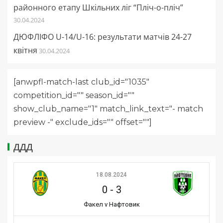
районного етапу Шкільних ліг “Пліч-о-пліч”
30.04.2024
ДЮФЛІФО U-14/U-16: результати матчів 24-27
квітня
30.04.2024
[anwpfl-match-last club_id="1035"
competition_id="" season_id=""
show_club_name="1" match_link_text="- match
preview -" exclude_ids="" offset=""]
ДДД
18.08.2024
0
-
3
Факел v Нафтовик