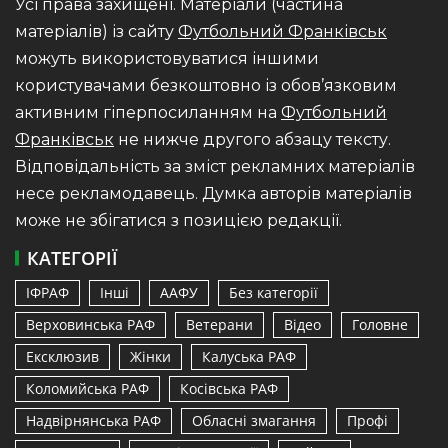
Усі права захищені. Матеріали (частина
матеріалів) із сайту
Футбольний Франківськ
можуть використовуватися іншими
користувачами безкоштовно із обов’язковим
активним гіперпосиланням на
Футбольний
Франківськ
не нижче другого абзацу тексту.
Відповідальність за зміст рекламних матеріалів
несе рекламодавець. Думка авторів матеріалів
може не збігатися з позицією редакції.
КАТЕГОРІЇ
ІФРАФ
Інші
ААФУ
Без категорії
Верховинська РАФ
Ветерани
Відео
Головне
Ексклюзив
Жінки
Калуська РАФ
Коломийська РАФ
Косівська РАФ
Надвірнянська РАФ
Обласні змагання
Профі