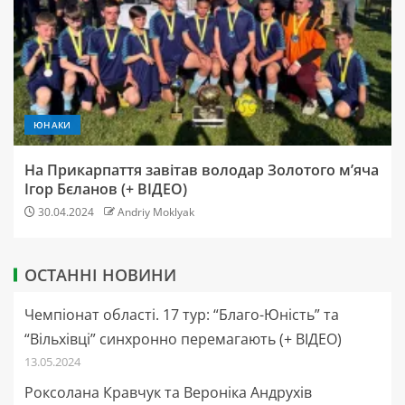
ЮНАКИ
На Прикарпаття завітав володар Золотого м’яча
Ігор Бєланов (+ ВІДЕО)
30.04.2024
Andriy Moklyak
ОСТАННІ НОВИНИ
Чемпіонат області. 17 тур: “Благо-Юність” та
“Вільхівці” синхронно перемагають (+ ВІДЕО)
13.05.2024
Роксолана Кравчук та Вероніка Андрухів