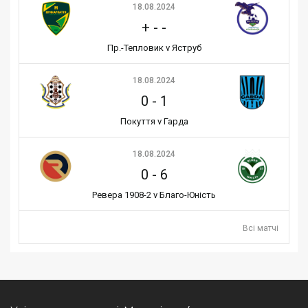
18.08.2024
+
-
-
Пр.-Тепловик v Яструб
18.08.2024
0
-
1
Покуття v Гарда
18.08.2024
0
-
6
Ревера 1908-2 v Благо-Юність
Всі матчі