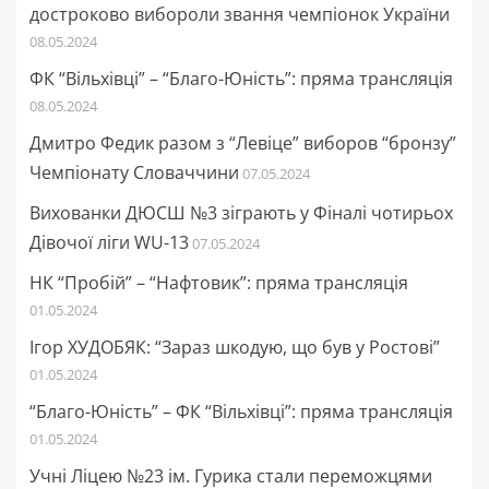
достроково вибороли звання чемпіонок України
08.05.2024
ФК “Вільхівці” – “Благо-Юність”: пряма трансляція
08.05.2024
Дмитро Федик разом з “Левіце” виборов “бронзу”
Чемпіонату Словаччини
07.05.2024
Вихованки ДЮСШ №3 зіграють у Фіналі чотирьох
Дівочої ліги WU-13
07.05.2024
НК “Пробій” – “Нафтовик”: пряма трансляція
01.05.2024
Ігор ХУДОБЯК: “Зараз шкодую, що був у Ростові”
01.05.2024
“Благо-Юність” – ФК “Вільхівці”: пряма трансляція
01.05.2024
Учні Ліцею №23 ім. Гурика стали переможцями